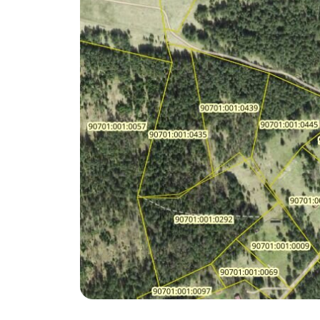
Apslund
Läänemaa ainus kinnisvarabüroo, mis pakub
kohest kinnisvara välja ostu.