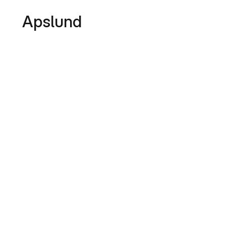
Apslund
Borrby,
Vormsi
val