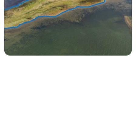
Apslund
Läänemaa ainus kinnisvarabüroo, mis pakub kohest 
kinnisvara välja ostu.
Jälgi meid
Facebook
© Kõik õigused kaitstud