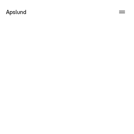
Apslund
Nõmme,
Haapsalu,
Läänemaa