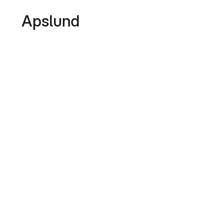
Apslund
Müüa
uus
korter
H