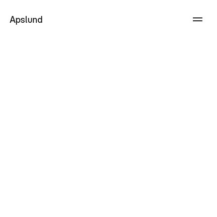
Apslund
Kooli
tee
3,
Uuemõisa
alevik