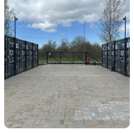
Apslund
Läänemaa ainus kinnisvarabüroo, mis pakub kohest 
kinnisvara välja ostu.
Jälgi meid
Facebook
© Kõik õigused kaitstud